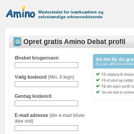
Mødestedet for iværksættere og
selvstændige erhvervsdrivende
Opret gratis Amino Debat profil
Ønsket brugernavn
Alt det får du gra
Du kan altid let melde 
Få adgang til ekspe
Vælg kodeord
(Min. 6 tegn)
Få et stort og nyttig
Få din egen profil 
Se om folk er onlin
Gentag kodeord
E-mail adresse
(din e-mail bliver
ikke vist)