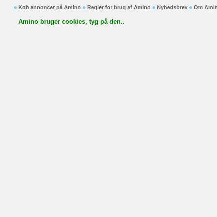
Køb annoncer på Amino
Regler for brug af Amino
Nyhedsbrev
Om Ami
Amino bruger cookies, tyg på den..