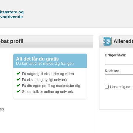
rksættere og
rvsdrivende
bat profil
Allere
Brugernavn
:
Alt det får du gratis
Du kan altid let melde dig fra igen
Kodeord
:
Få adgang til eksperter og viden
Få et stort og nyttigt netværk
Få din egen profil og markedsfør dig
Husk mig næs
Se om folk er online og netværk
st)