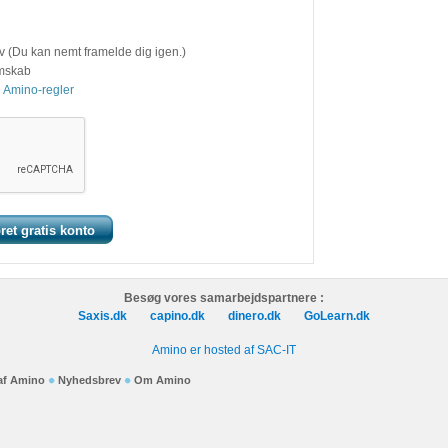
v (Du kan nemt framelde dig igen.)
emskab
 Amino-regler
Besøg vores samarbejdspartnere :
Saxis.dk
capino.dk
dinero.dk
GoLearn.dk
Amino er hosted af SAC-IT
 af Amino
Nyhedsbrev
Om Amino