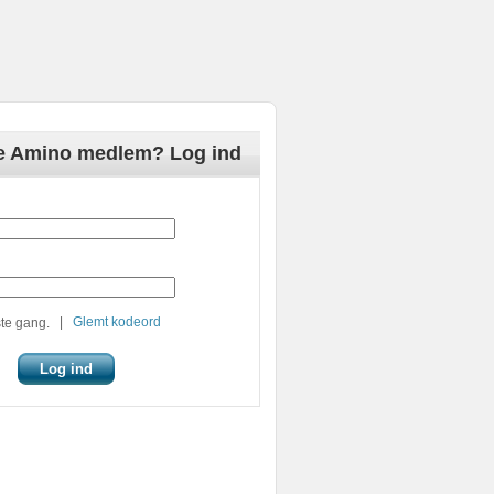
de Amino medlem? Log ind
|
Glemt kodeord
te gang.