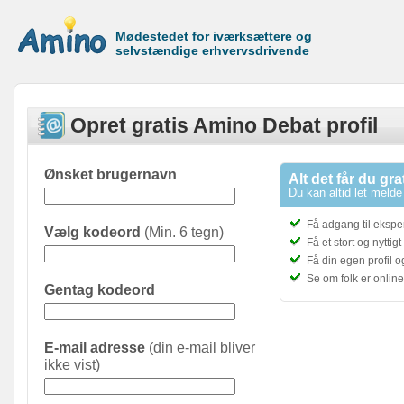
Mødestedet for iværksættere og
selvstændige erhvervsdrivende
Opret gratis Amino Debat profil
Ønsket brugernavn
Alt det får du gra
Du kan altid let melde 
Få adgang til ekspe
Vælg kodeord
(Min. 6 tegn)
Få et stort og nyttig
Få din egen profil 
Se om folk er onlin
Gentag kodeord
E-mail adresse
(din e-mail bliver
ikke vist)