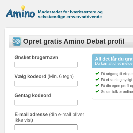
Mødestedet for iværksættere og
selvstændige erhvervsdrivende
Opret gratis Amino Debat profil
Ønsket brugernavn
Alt det får du gra
Du kan altid let melde 
Få adgang til ekspe
Vælg kodeord
(Min. 6 tegn)
Få et stort og nyttig
Få din egen profil 
Se om folk er onlin
Gentag kodeord
E-mail adresse
(din e-mail bliver
ikke vist)