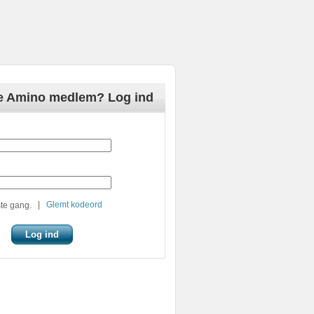
de Amino medlem? Log ind
|
Glemt kodeord
te gang.