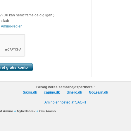
v (Du kan nemt framelde dig igen.)
emskab
 Amino-regler
Besøg vores samarbejdspartnere :
Saxis.dk
capino.dk
dinero.dk
GoLearn.dk
Amino er hosted af SAC-IT
 af Amino
Nyhedsbrev
Om Amino