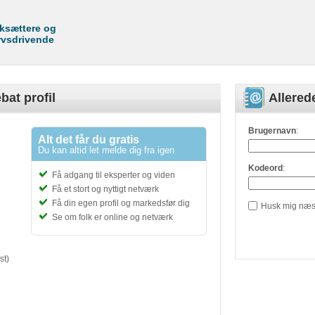
rksættere og
rvsdrivende
bat profil
Allere
Brugernavn
:
Alt det får du gratis
Du kan altid let melde dig fra igen
Kodeord
:
Få adgang til eksperter og viden
Få et stort og nyttigt netværk
Få din egen profil og markedsfør dig
Husk mig næs
Se om folk er online og netværk
st)