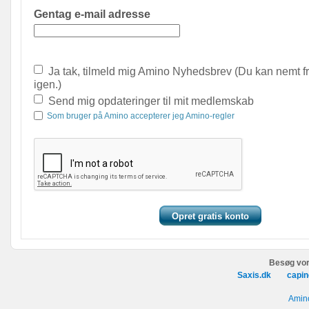
Gentag e-mail adresse
Ja tak, tilmeld mig Amino Nyhedsbrev (Du kan nemt f
igen.)
Send mig opdateringer til mit medlemskab
Som bruger på Amino accepterer jeg Amino-regler
Besøg vor
Saxis.dk
capin
Amino