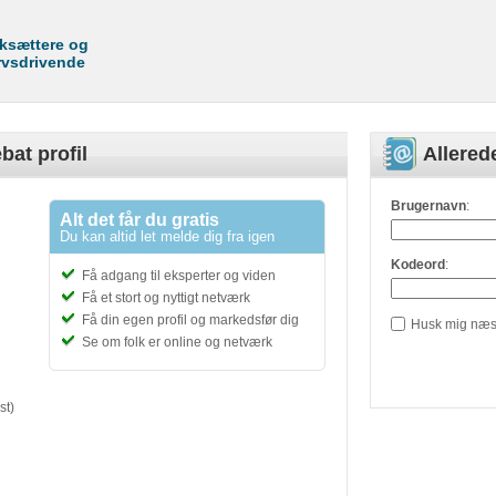
rksættere og
rvsdrivende
bat profil
Allere
Brugernavn
:
Alt det får du gratis
Du kan altid let melde dig fra igen
Kodeord
:
Få adgang til eksperter og viden
Få et stort og nyttigt netværk
Få din egen profil og markedsfør dig
Husk mig næs
Se om folk er online og netværk
st)