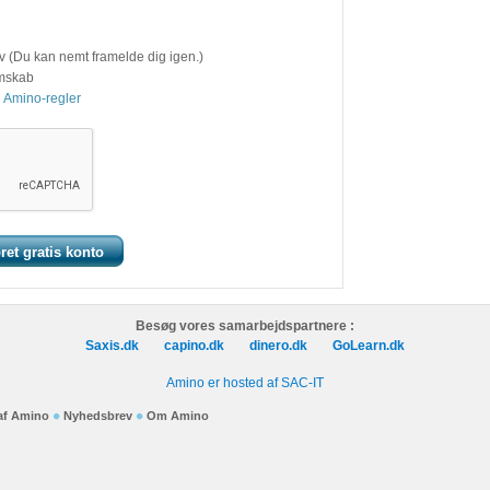
v (Du kan nemt framelde dig igen.)
emskab
 Amino-regler
Besøg vores samarbejdspartnere :
Saxis.dk
capino.dk
dinero.dk
GoLearn.dk
Amino er hosted af SAC-IT
 af Amino
Nyhedsbrev
Om Amino