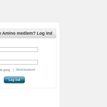
de Amino medlem? Log ind
|
Glemt kodeord
te gang.