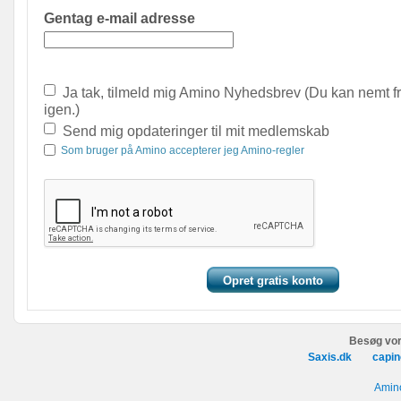
Gentag e-mail adresse
Ja tak, tilmeld mig Amino Nyhedsbrev (Du kan nemt f
igen.)
Send mig opdateringer til mit medlemskab
Som bruger på Amino accepterer jeg Amino-regler
Besøg vor
Saxis.dk
capin
Amino