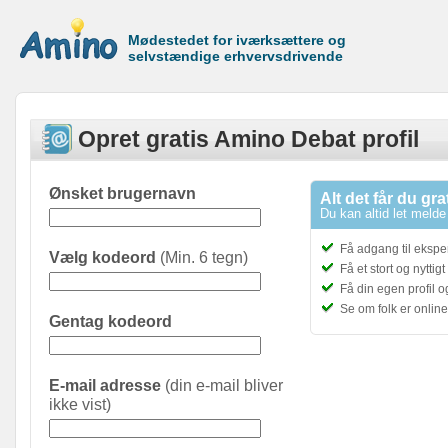
Mødestedet for iværksættere og
selvstændige erhvervsdrivende
Opret gratis Amino Debat profil
Ønsket brugernavn
Alt det får du gra
Du kan altid let melde 
Få adgang til ekspe
Vælg kodeord
(Min. 6 tegn)
Få et stort og nyttig
Få din egen profil 
Se om folk er onlin
Gentag kodeord
E-mail adresse
(din e-mail bliver
ikke vist)