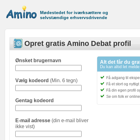
Mødestedet for iværksættere og
selvstændige erhvervsdrivende
Opret gratis Amino Debat profil
Ønsket brugernavn
Alt det får du gra
Du kan altid let melde 
Få adgang til ekspe
Vælg kodeord
(Min. 6 tegn)
Få et stort og nyttig
Få din egen profil 
Se om folk er onlin
Gentag kodeord
E-mail adresse
(din e-mail bliver
ikke vist)