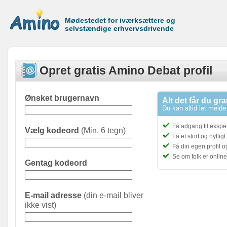
Mødestedet for iværksættere og
selvstændige erhvervsdrivende
Opret gratis Amino Debat profil
Ønsket brugernavn
Alt det får du gra
Du kan altid let melde 
Få adgang til ekspe
Vælg kodeord
(Min. 6 tegn)
Få et stort og nyttig
Få din egen profil 
Se om folk er onlin
Gentag kodeord
E-mail adresse
(din e-mail bliver
ikke vist)