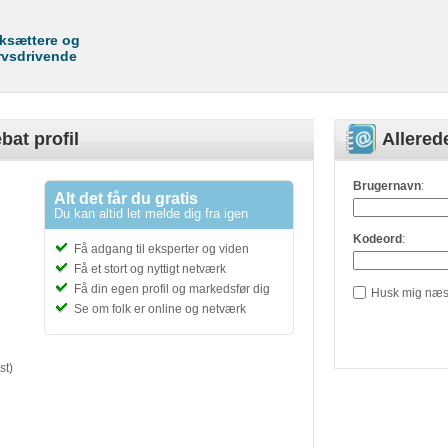
rksættere og
rvsdrivende
bat profil
Allere
Brugernavn
:
Alt det får du gratis
Du kan altid let melde dig fra igen
Kodeord
:
Få adgang til eksperter og viden
Få et stort og nyttigt netværk
Få din egen profil og markedsfør dig
Husk mig næs
Se om folk er online og netværk
st)