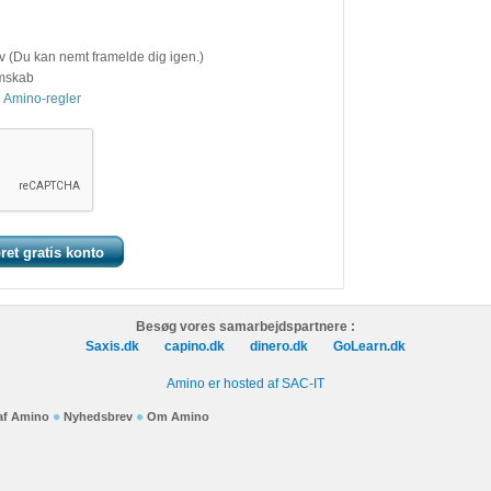
v (Du kan nemt framelde dig igen.)
emskab
 Amino-regler
Besøg vores samarbejdspartnere :
Saxis.dk
capino.dk
dinero.dk
GoLearn.dk
Amino er hosted af SAC-IT
 af Amino
Nyhedsbrev
Om Amino