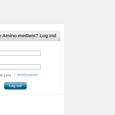
de Amino medlem? Log ind
|
Glemt kodeord
te gang.