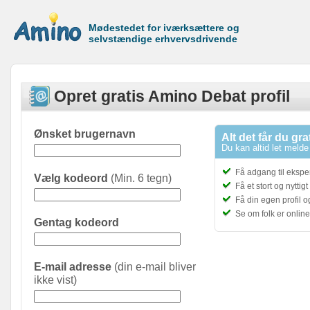
Mødestedet for iværksættere og
selvstændige erhvervsdrivende
Opret gratis Amino Debat profil
Ønsket brugernavn
Alt det får du gra
Du kan altid let melde 
Få adgang til ekspe
Vælg kodeord
(Min. 6 tegn)
Få et stort og nyttig
Få din egen profil 
Se om folk er onlin
Gentag kodeord
E-mail adresse
(din e-mail bliver
ikke vist)