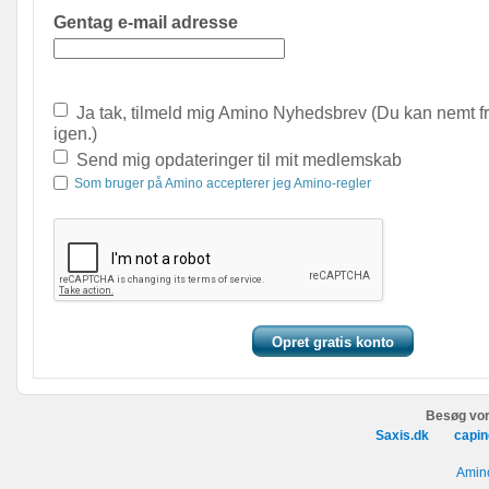
Gentag e-mail adresse
Ja tak, tilmeld mig Amino Nyhedsbrev (Du kan nemt f
igen.)
Send mig opdateringer til mit medlemskab
Som bruger på Amino accepterer jeg Amino-regler
Besøg vor
Saxis.dk
capin
Amino