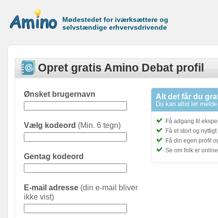
Mødestedet for iværksættere og
selvstændige erhvervsdrivende
Opret gratis Amino Debat profil
Ønsket brugernavn
Alt det får du gra
Du kan altid let melde 
Få adgang til ekspe
Vælg kodeord
(Min. 6 tegn)
Få et stort og nyttig
Få din egen profil 
Se om folk er onlin
Gentag kodeord
E-mail adresse
(din e-mail bliver
ikke vist)