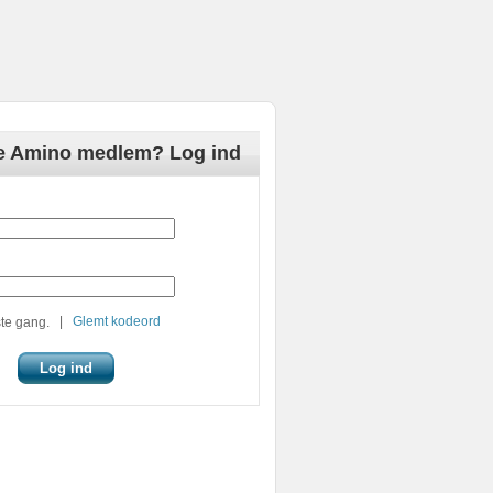
de Amino medlem? Log ind
|
Glemt kodeord
te gang.