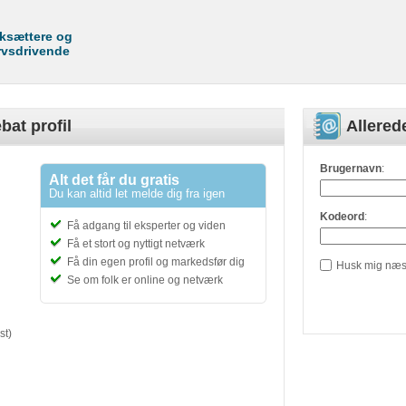
rksættere og
rvsdrivende
bat profil
Allere
Brugernavn
:
Alt det får du gratis
Du kan altid let melde dig fra igen
Kodeord
:
Få adgang til eksperter og viden
Få et stort og nyttigt netværk
Få din egen profil og markedsfør dig
Husk mig næs
Se om folk er online og netværk
st)