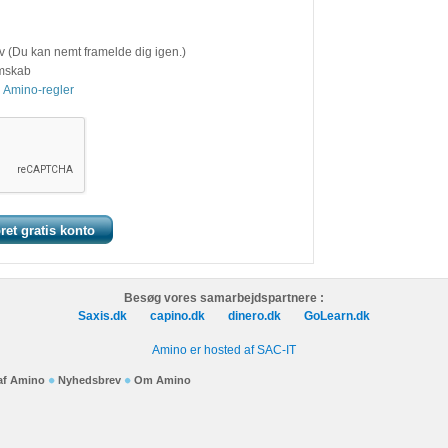
v (Du kan nemt framelde dig igen.)
emskab
 Amino-regler
Besøg vores samarbejdspartnere :
Saxis.dk
capino.dk
dinero.dk
GoLearn.dk
Amino er hosted af SAC-IT
 af Amino
Nyhedsbrev
Om Amino