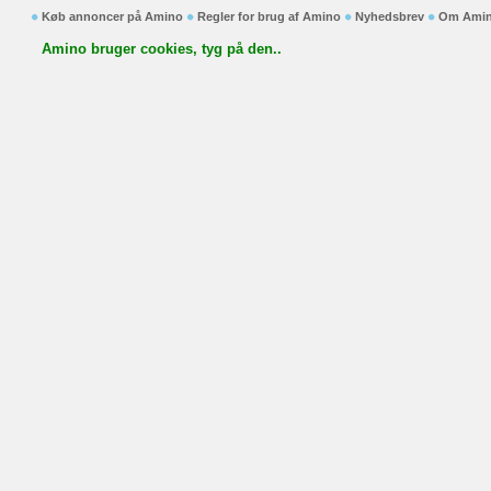
Køb annoncer på Amino
Regler for brug af Amino
Nyhedsbrev
Om Ami
Amino bruger cookies, tyg på den..