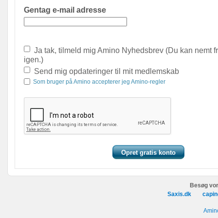
Gentag e-mail adresse
Ja tak, tilmeld mig Amino Nyhedsbrev (Du kan nemt f
igen.)
Send mig opdateringer til mit medlemskab
Som bruger på Amino accepterer jeg Amino-regler
Besøg vor
Saxis.dk
capin
Amino