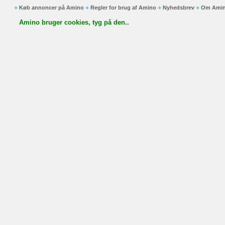
Køb annoncer på Amino
Regler for brug af Amino
Nyhedsbrev
Om Ami
Amino bruger cookies, tyg på den..