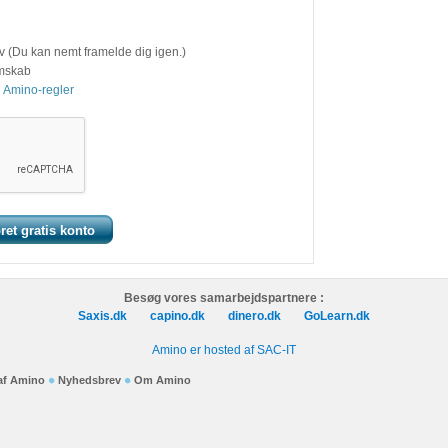
v (Du kan nemt framelde dig igen.)
emskab
 Amino-regler
Besøg vores samarbejdspartnere :
Saxis.dk
capino.dk
dinero.dk
GoLearn.dk
Amino er hosted af SAC-IT
 af Amino
Nyhedsbrev
Om Amino