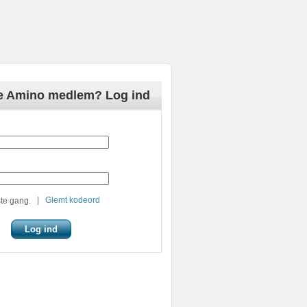
de Amino medlem? Log ind
|
Glemt kodeord
te gang.