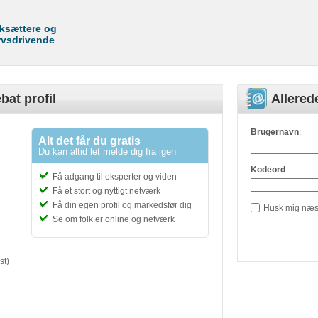
rksættere og
rvsdrivende
bat profil
Allere
Brugernavn
:
Alt det får du gratis
Du kan altid let melde dig fra igen
Kodeord
:
Få adgang til eksperter og viden
Få et stort og nyttigt netværk
Få din egen profil og markedsfør dig
Husk mig næs
Se om folk er online og netværk
st)