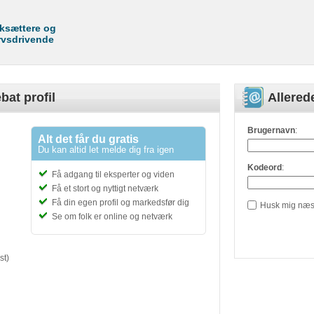
rksættere og
rvsdrivende
bat profil
Allere
Brugernavn
:
Alt det får du gratis
Du kan altid let melde dig fra igen
Kodeord
:
Få adgang til eksperter og viden
Få et stort og nyttigt netværk
Få din egen profil og markedsfør dig
Husk mig næs
Se om folk er online og netværk
st)