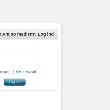
de Amino medlem? Log ind
|
Glemt kodeord
te gang.