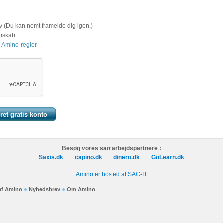
v (Du kan nemt framelde dig igen.)
emskab
 Amino-regler
Besøg vores samarbejdspartnere :
Saxis.dk
capino.dk
dinero.dk
GoLearn.dk
Amino er hosted af SAC-IT
 af Amino
Nyhedsbrev
Om Amino