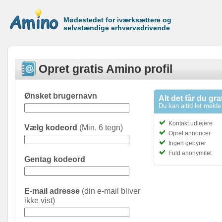
Mødestedet for iværksættere og
selvstændige erhvervsdrivende
Opret gratis Amino profil
Ønsket brugernavn
Alt det får du gra
Du kan altid let melde 
Kontakt udlejere
Vælg kodeord
(Min. 6 tegn)
Opret annoncer
Ingen gebyrer
Fuld anonymitet
Gentag kodeord
E-mail adresse
(din e-mail bliver
ikke vist)