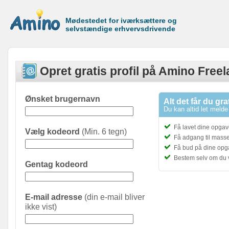
Mødestedet for iværksættere og
selvstændige erhvervsdrivende
Opret gratis profil på Amino Free
Ønsket brugernavn
Alt det får du gra
Du kan altid let melde 
Få lavet dine opgave
Vælg kodeord
(Min. 6 tegn)
Få adgang til masser
Få bud på dine opg
Bestem selv om du 
Gentag kodeord
E-mail adresse
(din e-mail bliver
ikke vist)