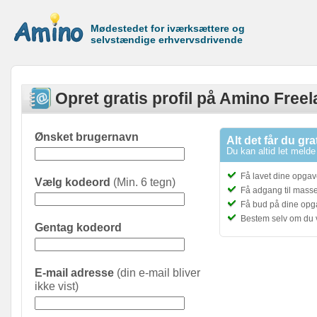
Mødestedet for iværksættere og
selvstændige erhvervsdrivende
Opret gratis profil på Amino Free
Ønsket brugernavn
Alt det får du gra
Du kan altid let melde 
Få lavet dine opgave
Vælg kodeord
(Min. 6 tegn)
Få adgang til masser
Få bud på dine opg
Bestem selv om du 
Gentag kodeord
E-mail adresse
(din e-mail bliver
ikke vist)