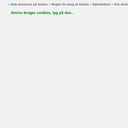
Køb annoncer på Amino
Regler for brug af Amino
Nyhedsbrev
Om Ami
Amino bruger cookies, tyg på den..