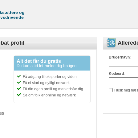
rksættere og
rvsdrivende
bat profil
Allere
Brugernavn
:
Alt det får du gratis
Du kan altid let melde dig fra igen
Kodeord
:
Få adgang til eksperter og viden
Få et stort og nyttigt netværk
Få din egen profil og markedsfør dig
Husk mig næs
Se om folk er online og netværk
st)