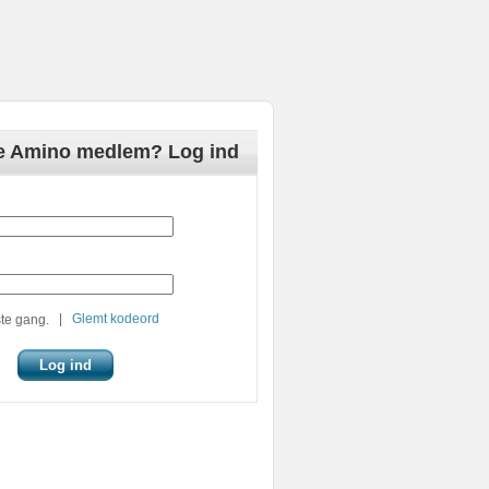
de Amino medlem? Log ind
|
Glemt kodeord
te gang.