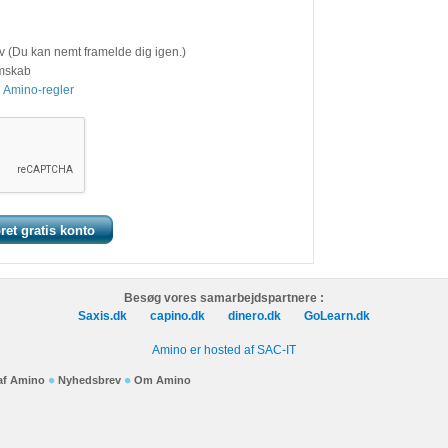
v (Du kan nemt framelde dig igen.)
emskab
 Amino-regler
Besøg vores samarbejdspartnere :
Saxis.dk
capino.dk
dinero.dk
GoLearn.dk
Amino er hosted af SAC-IT
 af Amino
Nyhedsbrev
Om Amino