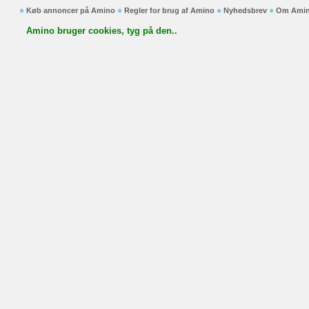
Køb annoncer på Amino
Regler for brug af Amino
Nyhedsbrev
Om Ami
Amino bruger cookies, tyg på den..