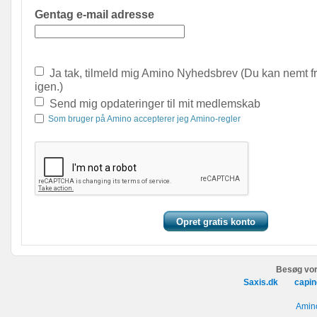
Gentag e-mail adresse
Ja tak, tilmeld mig Amino Nyhedsbrev (Du kan nemt f
igen.)
Send mig opdateringer til mit medlemskab
Som bruger på Amino accepterer jeg Amino-regler
Besøg vor
Saxis.dk
capin
Amino