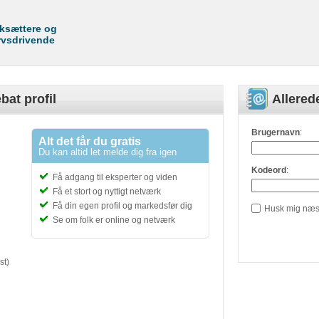
rksættere og
rvsdrivende
bat profil
Allere
Brugernavn
:
Alt det får du gratis
Du kan altid let melde dig fra igen
Kodeord
:
Få adgang til eksperter og viden
Få et stort og nyttigt netværk
Få din egen profil og markedsfør dig
Husk mig næs
Se om folk er online og netværk
st)