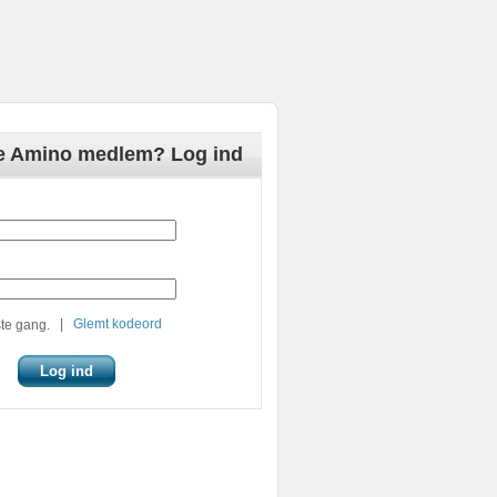
de Amino medlem? Log ind
|
Glemt kodeord
te gang.