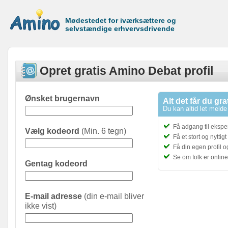
Mødestedet for iværksættere og
selvstændige erhvervsdrivende
Opret gratis Amino Debat profil
Ønsket brugernavn
Alt det får du gra
Du kan altid let melde 
Få adgang til ekspe
Vælg kodeord
(Min. 6 tegn)
Få et stort og nyttig
Få din egen profil 
Se om folk er onlin
Gentag kodeord
E-mail adresse
(din e-mail bliver
ikke vist)