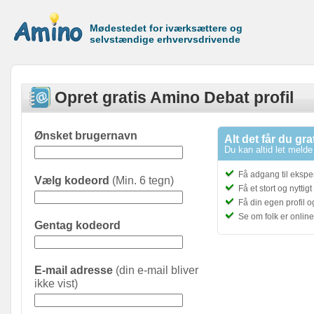
Mødestedet for iværksættere og
selvstændige erhvervsdrivende
Opret gratis Amino Debat profil
Ønsket brugernavn
Alt det får du gra
Du kan altid let melde 
Få adgang til ekspe
Vælg kodeord
(Min. 6 tegn)
Få et stort og nyttig
Få din egen profil 
Se om folk er onlin
Gentag kodeord
E-mail adresse
(din e-mail bliver
ikke vist)