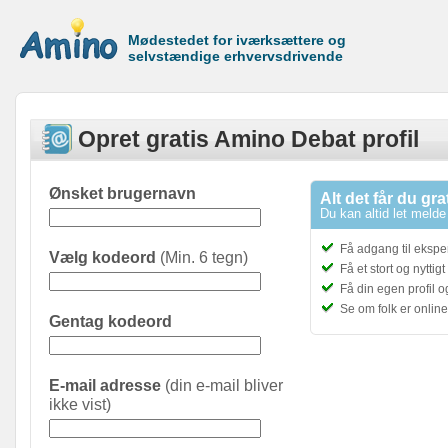
Mødestedet for iværksættere og
selvstændige erhvervsdrivende
Opret gratis Amino Debat profil
Ønsket brugernavn
Alt det får du gra
Du kan altid let melde 
Få adgang til ekspe
Vælg kodeord
(Min. 6 tegn)
Få et stort og nyttig
Få din egen profil 
Se om folk er onlin
Gentag kodeord
E-mail adresse
(din e-mail bliver
ikke vist)