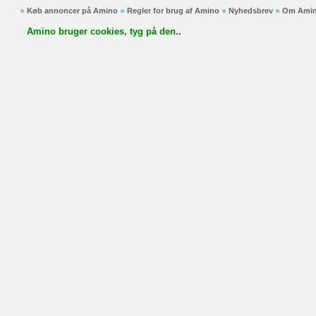
Køb annoncer på Amino
Regler for brug af Amino
Nyhedsbrev
Om Ami
Amino bruger cookies, tyg på den..