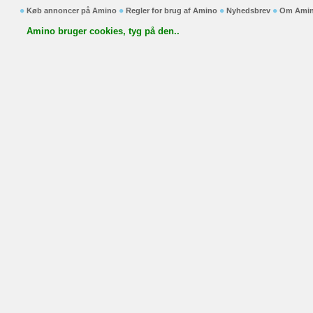
Køb annoncer på Amino
Regler for brug af Amino
Nyhedsbrev
Om Ami
Amino bruger cookies, tyg på den..