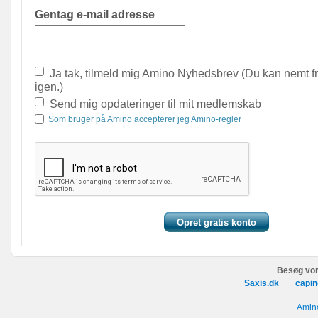
Gentag e-mail adresse
Ja tak, tilmeld mig Amino Nyhedsbrev (Du kan nemt f
igen.)
Send mig opdateringer til mit medlemskab
Som bruger på Amino accepterer jeg Amino-regler
Besøg vor
Saxis.dk
capin
Amino