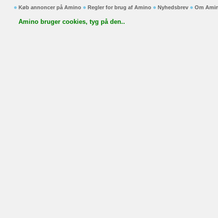
Køb annoncer på Amino
Regler for brug af Amino
Nyhedsbrev
Om Ami
Amino bruger cookies, tyg på den..