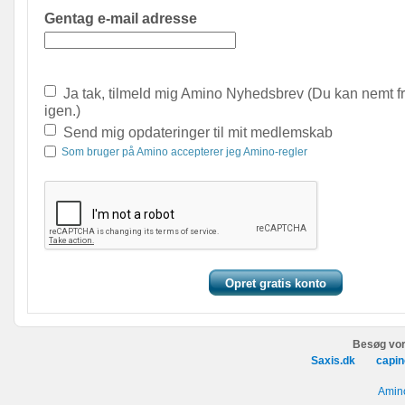
Gentag e-mail adresse
Ja tak, tilmeld mig Amino Nyhedsbrev (Du kan nemt f
igen.)
Send mig opdateringer til mit medlemskab
Som bruger på Amino accepterer jeg Amino-regler
Besøg vor
Saxis.dk
capin
Amino