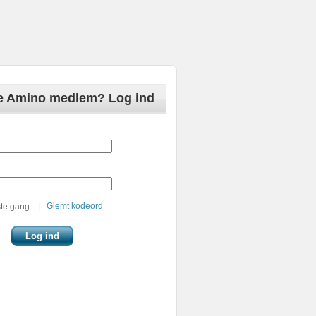
de Amino medlem? Log ind
|
Glemt kodeord
te gang.