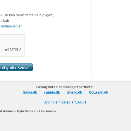
v (Du kan nemt framelde dig igen.)
emskab
 Amino-regler
Besøg vores samarbejdspartnere :
Saxis.dk
capino.dk
dinero.dk
GoLearn.dk
Amino er hosted af SAC-IT
 af Amino
Nyhedsbrev
Om Amino