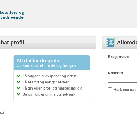
rksættere og
rvsdrivende
bat profil
Allere
Brugernavn
:
Alt det får du gratis
Du kan altid let melde dig fra igen
Kodeord
:
Få adgang til eksperter og viden
Få et stort og nyttigt netværk
Få din egen profil og markedsfør dig
Husk mig næs
Se om folk er online og netværk
st)