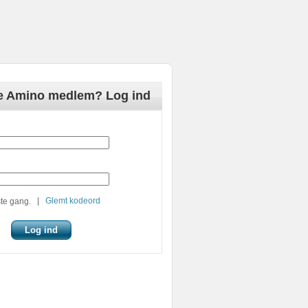
de Amino medlem? Log ind
|
Glemt kodeord
te gang.