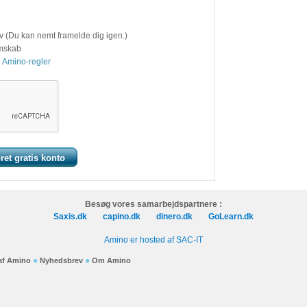
v (Du kan nemt framelde dig igen.)
emskab
 Amino-regler
Besøg vores samarbejdspartnere :
Saxis.dk
capino.dk
dinero.dk
GoLearn.dk
Amino er hosted af SAC-IT
 af Amino
Nyhedsbrev
Om Amino