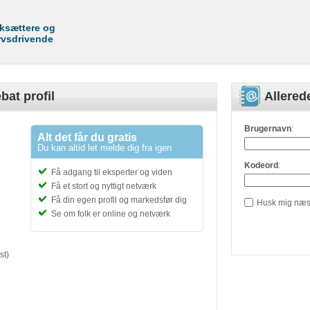
rksættere og
rvsdrivende
bat profil
Allere
Brugernavn
:
Alt det får du gratis
Du kan altid let melde dig fra igen
Kodeord
:
Få adgang til eksperter og viden
Få et stort og nyttigt netværk
Få din egen profil og markedsfør dig
Husk mig næs
Se om folk er online og netværk
st)