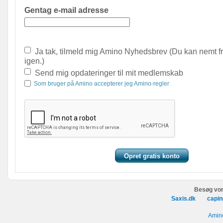
Gentag e-mail adresse
Ja tak, tilmeld mig Amino Nyhedsbrev (Du kan nemt f
igen.)
Send mig opdateringer til mit medlemskab
Som bruger på Amino accepterer jeg Amino-regler
Besøg vor
Saxis.dk
capin
Amino