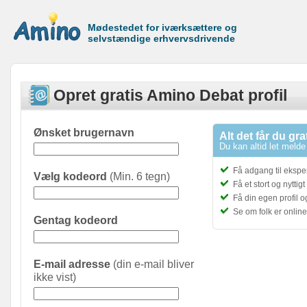
Mødestedet for iværksættere og
selvstændige erhvervsdrivende
Opret gratis Amino Debat profil
Ønsket brugernavn
Alt det får du gra
Du kan altid let melde 
Få adgang til ekspe
Vælg kodeord
(Min. 6 tegn)
Få et stort og nyttig
Få din egen profil 
Se om folk er onlin
Gentag kodeord
E-mail adresse
(din e-mail bliver
ikke vist)