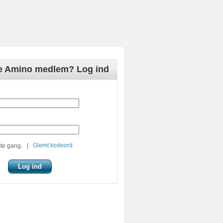
de Amino medlem? Log ind
|
Glemt kodeord
te gang.