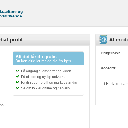
rksættere og
rvsdrivende
bat profil
Allere
Brugernavn
:
Alt det får du gratis
Du kan altid let melde dig fra igen
Kodeord
:
Få adgang til eksperter og viden
Få et stort og nyttigt netværk
Få din egen profil og markedsfør dig
Husk mig næs
Se om folk er online og netværk
st)