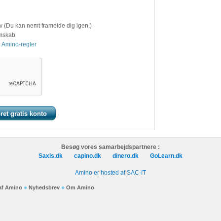
v (Du kan nemt framelde dig igen.)
emskab
 Amino-regler
Besøg vores samarbejdspartnere :
Saxis.dk
capino.dk
dinero.dk
GoLearn.dk
Amino er hosted af SAC-IT
 af Amino
Nyhedsbrev
Om Amino