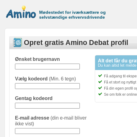
Mødestedet for iværksættere og
selvstændige erhvervsdrivende
Opret gratis Amino Debat profil
Ønsket brugernavn
Alt det får du gra
Du kan altid let melde 
Få adgang til ekspe
Vælg kodeord
(Min. 6 tegn)
Få et stort og nyttig
Få din egen profil 
Se om folk er onlin
Gentag kodeord
E-mail adresse
(din e-mail bliver
ikke vist)