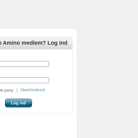
de Amino medlem? Log ind
|
Glemt kodeord
te gang.