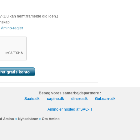
v (Du kan nemt framelde dig igen.)
emskab
 Amino-regler
Besøg vores samarbejdspartnere :
Saxis.dk
capino.dk
dinero.dk
GoLearn.dk
Amino er hosted af SAC-IT
 af Amino
Nyhedsbrev
Om Amino