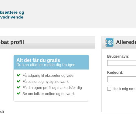
rksættere og
rvsdrivende
bat profil
Allere
Brugernavn
:
Alt det får du gratis
Du kan altid let melde dig fra igen
Kodeord
:
Få adgang til eksperter og viden
Få et stort og nyttigt netværk
Få din egen profil og markedsfør dig
Husk mig næs
Se om folk er online og netværk
st)