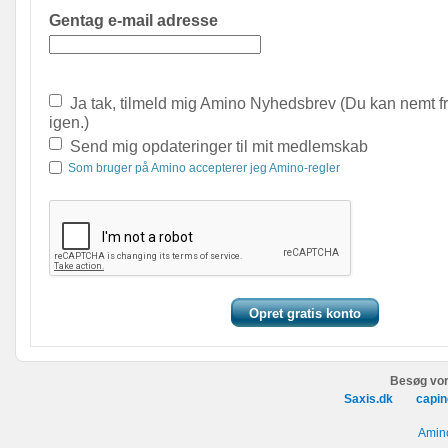
Gentag e-mail adresse
Ja tak, tilmeld mig Amino Nyhedsbrev (Du kan nemt f
igen.)
Send mig opdateringer til mit medlemskab
Som bruger på Amino accepterer jeg Amino-regler
Besøg vor
Saxis.dk
capin
Amino