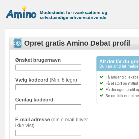
Mødestedet for iværksættere og
selvstændige erhvervsdrivende
Opret gratis Amino Debat profil
Ønsket brugernavn
Alt det får du gra
Du kan altid let melde 
Få adgang til ekspe
Vælg kodeord
(Min. 6 tegn)
Få et stort og nyttig
Få din egen profil 
Se om folk er onlin
Gentag kodeord
E-mail adresse
(din e-mail bliver
ikke vist)