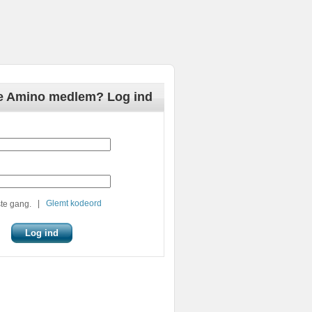
de Amino medlem? Log ind
|
Glemt kodeord
te gang.