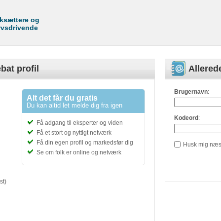
rksættere og
rvsdrivende
bat profil
Allere
Brugernavn
:
Alt det får du gratis
Du kan altid let melde dig fra igen
Kodeord
:
Få adgang til eksperter og viden
Få et stort og nyttigt netværk
Få din egen profil og markedsfør dig
Husk mig næs
Se om folk er online og netværk
st)