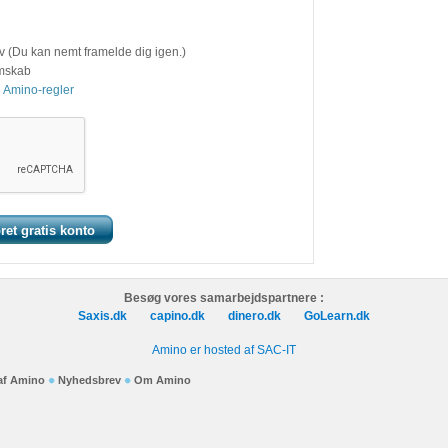
v (Du kan nemt framelde dig igen.)
emskab
 Amino-regler
Besøg vores samarbejdspartnere :
Saxis.dk
capino.dk
dinero.dk
GoLearn.dk
Amino er hosted af SAC-IT
 af Amino
Nyhedsbrev
Om Amino