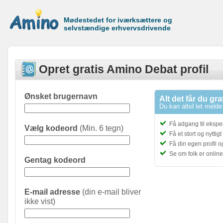
Mødestedet for iværksættere og
selvstændige erhvervsdrivende
Opret gratis Amino Debat profil
Ønsket brugernavn
Alt det får du gra
Du kan altid let melde 
Få adgang til ekspe
Vælg kodeord
(Min. 6 tegn)
Få et stort og nyttig
Få din egen profil 
Se om folk er onlin
Gentag kodeord
E-mail adresse
(din e-mail bliver
ikke vist)