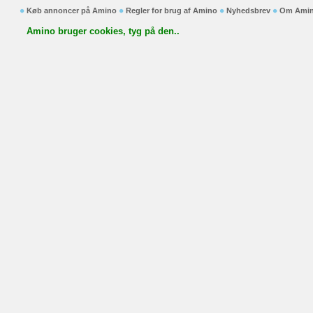
Køb annoncer på Amino
Regler for brug af Amino
Nyhedsbrev
Om Ami
Amino bruger cookies, tyg på den..