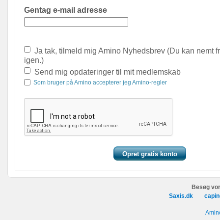
Gentag e-mail adresse
Ja tak, tilmeld mig Amino Nyhedsbrev (Du kan nemt f
igen.)
Send mig opdateringer til mit medlemskab
Som bruger på Amino accepterer jeg Amino-regler
Besøg vor
Saxis.dk
capin
Amino