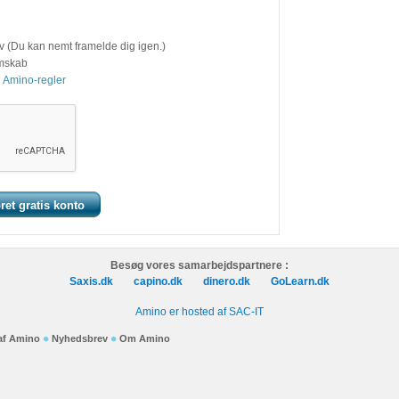
v (Du kan nemt framelde dig igen.)
emskab
 Amino-regler
Besøg vores samarbejdspartnere :
Saxis.dk
capino.dk
dinero.dk
GoLearn.dk
Amino er hosted af SAC-IT
 af Amino
Nyhedsbrev
Om Amino