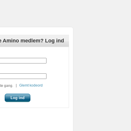
de Amino medlem? Log ind
|
Glemt kodeord
te gang.