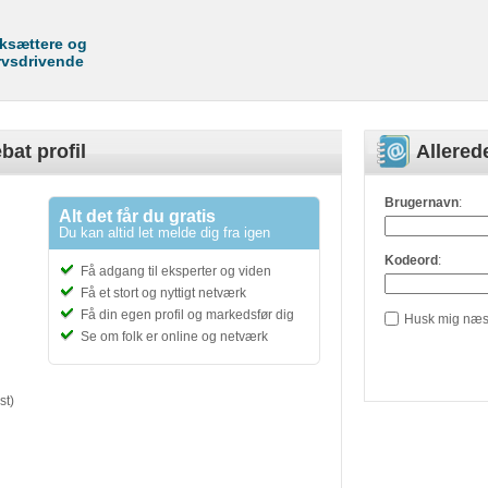
rksættere og
rvsdrivende
bat profil
Allere
Brugernavn
:
Alt det får du gratis
Du kan altid let melde dig fra igen
Kodeord
:
Få adgang til eksperter og viden
Få et stort og nyttigt netværk
Få din egen profil og markedsfør dig
Husk mig næs
Se om folk er online og netværk
st)