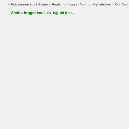
Køb annoncer på Amino
Regler for brug af Amino
Nyhedsbrev
Om Ami
Amino bruger cookies, tyg på den..