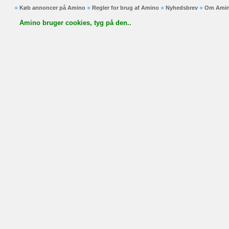
Køb annoncer på Amino
Regler for brug af Amino
Nyhedsbrev
Om Ami
Amino bruger cookies, tyg på den..