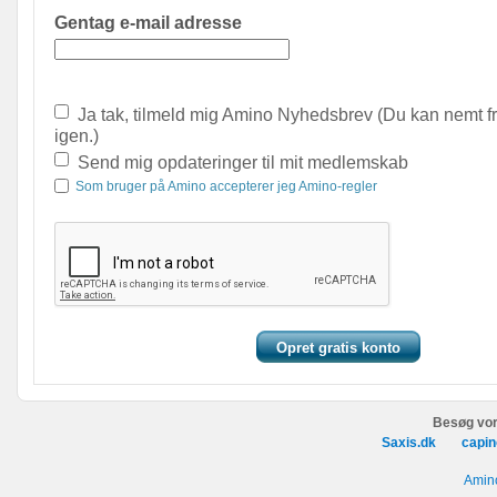
Gentag e-mail adresse
Ja tak, tilmeld mig Amino Nyhedsbrev (Du kan nemt f
igen.)
Send mig opdateringer til mit medlemskab
Som bruger på Amino accepterer jeg Amino-regler
Besøg vor
Saxis.dk
capin
Amino