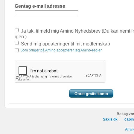
Gentag e-mail adresse
Ja tak, tilmeld mig Amino Nyhedsbrev (Du kan nemt f
igen.)
Send mig opdateringer til mit medlemskab
Som bruger på Amino accepterer jeg Amino-regler
Besøg vor
Saxis.dk
capin
Amino