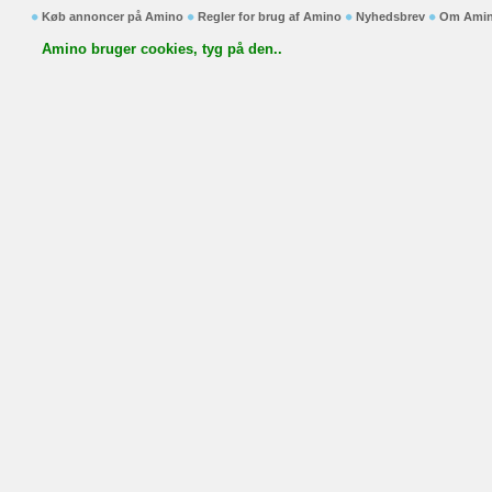
Køb annoncer på Amino
Regler for brug af Amino
Nyhedsbrev
Om Ami
Amino bruger cookies, tyg på den..