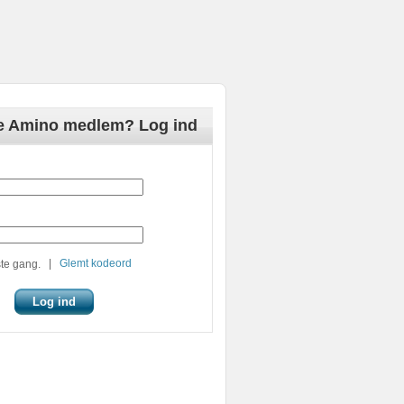
de Amino medlem? Log ind
|
Glemt kodeord
te gang.