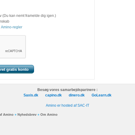
v (Du kan nemt framelde dig igen.)
emskab
 Amino-regler
Besøg vores samarbejdspartnere :
Saxis.dk
capino.dk
dinero.dk
GoLearn.dk
Amino er hosted af SAC-IT
 af Amino
Nyhedsbrev
Om Amino