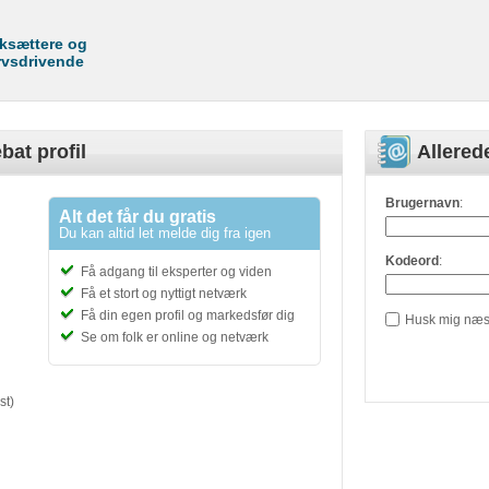
rksættere og
rvsdrivende
bat profil
Allere
Brugernavn
:
Alt det får du gratis
Du kan altid let melde dig fra igen
Kodeord
:
Få adgang til eksperter og viden
Få et stort og nyttigt netværk
Få din egen profil og markedsfør dig
Husk mig næs
Se om folk er online og netværk
st)