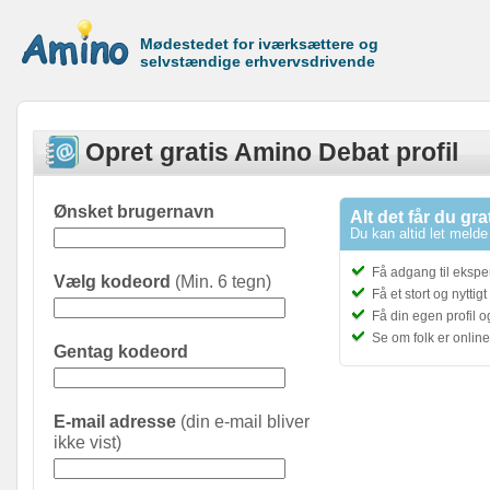
Mødestedet for iværksættere og
selvstændige erhvervsdrivende
Opret gratis Amino Debat profil
Ønsket brugernavn
Alt det får du gra
Du kan altid let melde 
Få adgang til ekspe
Vælg kodeord
(Min. 6 tegn)
Få et stort og nyttig
Få din egen profil 
Se om folk er onlin
Gentag kodeord
E-mail adresse
(din e-mail bliver
ikke vist)