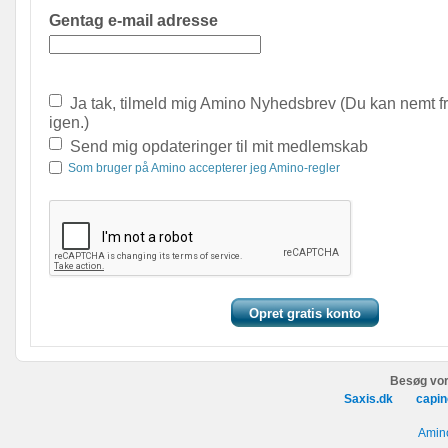
Gentag e-mail adresse
Ja tak, tilmeld mig Amino Nyhedsbrev (Du kan nemt f
igen.)
Send mig opdateringer til mit medlemskab
Som bruger på Amino accepterer jeg Amino-regler
Besøg vor
Saxis.dk
capin
Amino