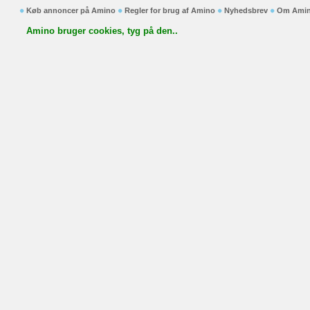
Køb annoncer på Amino
Regler for brug af Amino
Nyhedsbrev
Om Ami
Amino bruger cookies, tyg på den..