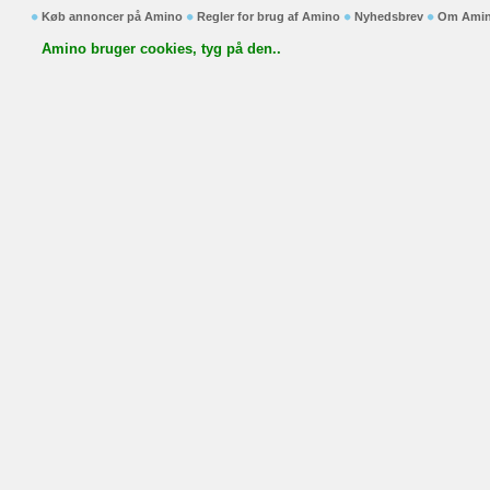
Køb annoncer på Amino
Regler for brug af Amino
Nyhedsbrev
Om Ami
Amino bruger cookies, tyg på den..